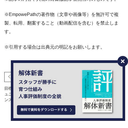
※EmpowePathの著作物（文章や画像等）を無許可で複
製、転用、翻案すること（動画配信を含む）を禁止しま
す。
※引用する場合は出典元の明記をお願いします。
前の記事
次の記事
目標達成のための戦略的コミ
世界が注目する管理職なしで
ュニケーション【パフォーマ
も成果を生む組織！ビュート
ンス管理】とは？
ゾルフとは？