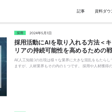
記事
資料ダウ
採用
2024年5月1日
採用活動にAIを取り入れる方法＜
リアの持続可能性を高めるための
＞
AI(人工知能 )の出現は様々な業界に大きな混乱をもたらし
ますが、人材業界もその内の１つです。 採用や人材獲得
法にAIは大きな変化を与えました。 現在ではAIを搭載した
ルやプラットフォームが採用の中心的な役割 …