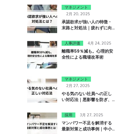
マネジメント
2月 20, 2025
承認欲求が強い人の特徴・
末路と対処法｜疲れずに向
き合う方法を解説
人事評価
4月 24, 2025
離職率59％減も。心理的安
全性による職場改革術
マネジメント
2月 27, 2025
やる気のない社員への正し
い対応法｜悪影響を防ぎ、
職場を活性化させるには
採用
3月 27, 2025
マンパワー不足を解消する
最新対策と成功事例｜中小