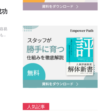
成功
容易
もし
クセ
…
人気記事