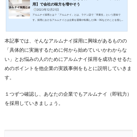
用】で会社の味方を増やそう
2023年12月21日
アルムナイ採用とは？「アルムナイ」とは、ラテン語で「卒業生」という意味で
す。採用におけるアルムナイとは企業を退職や転職したOB・OGなどのことを指し、
そのほかにも「カムバック採用」「出戻り採用」「ジョブリターン採用」とも呼ば
れています。育児、介護、配偶者の転勤などで退職を余儀なくされたり、就学・留
学・転職などキャリアアップを目指して退職したりした従業員を、本人の希望によ
本記事では、そんなアルムナイ採用に興味があるものの
り再び雇用することをアルムナイ採用と呼びます。アルムナイ採用が注目されてい
る理由厚生労働省が発表した令和5年6月の有効求人倍率は1.3...
「具体的に実施するために何から始めていいかわからな
い」とお悩みの人のためにアルムナイ採用を成功させるた
めのポイントを他企業の実践事例をもとに説明していきま
す。
１つずつ確認し、あなたの企業でもアルムナイ（即戦力）
を採用していきましょう。