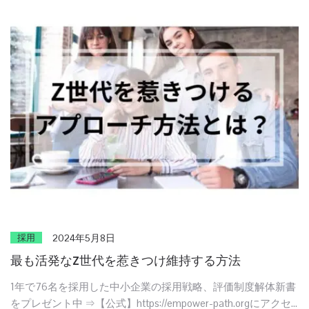
採用
2024年5月8日
最も活発なZ世代を惹きつけ維持する方法
1年で76名を採用した中小企業の採用戦略、評価制度解体新書
をプレゼント中 ⇒【公式】https://empower-path.orgにアクセ