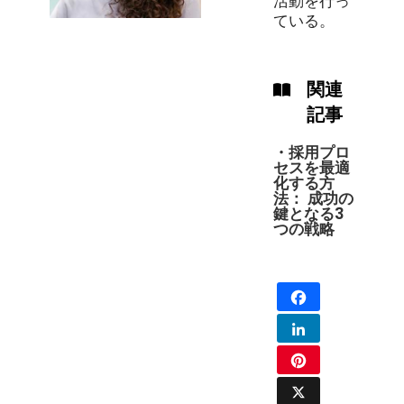
活動を行っ
ている。
関連
記事
・採用プロ
セスを最適
化する方
法： 成功の
鍵となる3
つの戦略
Facebook
LinkedIn
Pinterest
X